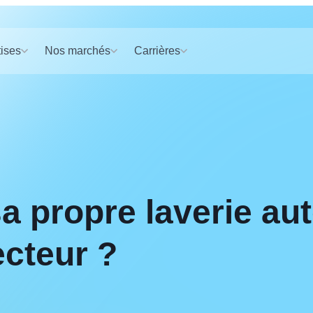
ises
Nos marchés
Carrières
a propre laverie au
ecteur ?