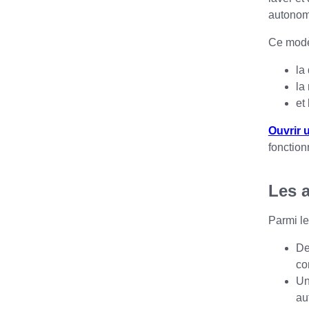
autonomi
Ce modèl
la
la
et
Ouvrir 
fonction
Les 
Parmi le
De
co
Un
au