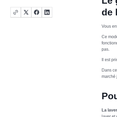
Le 
de 
Vous en
Ce modèl
fonction
pas.
Il est p
Dans ce
marché j
Pou
La lave
laver et