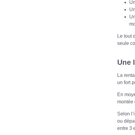
Un
U
Un
mo
Le tout 
seule con
Une l
La renta
un fort 
En moyen
montée 
Selon l’
ou dépas
entre 3 