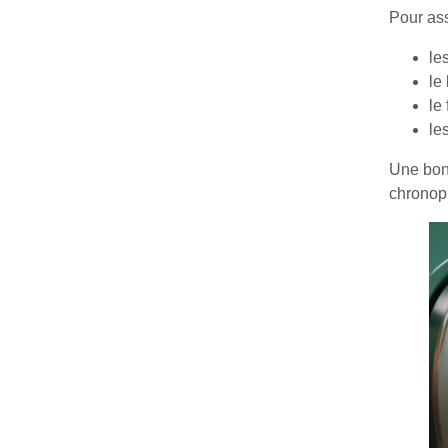
Pour ass
le
le
le
le
Une bonn
chronop