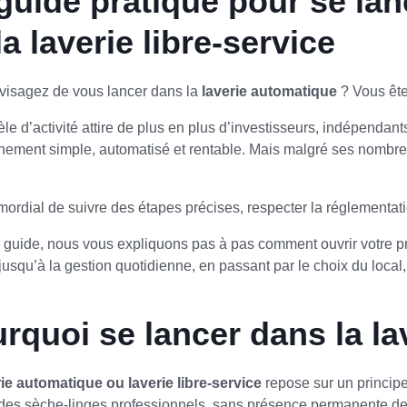
guide pratique pour se lan
la laverie libre-service
visagez de vous lancer dans la
laverie automatique
? Vous ête
e d’activité attire de plus en plus d’investisseurs, indépendants
nement simple, automatisé et rentable. Mais malgré ses nombreu
rimordial de suivre des étapes précises, respecter la réglementati
 guide, nous vous expliquons pas à pas comment ouvrir votre 
usqu’à la gestion quotidienne, en passant par le choix du local,
rquoi se lancer dans la la
rie automatique ou laverie libre-service
repose sur un princip
 des sèche-linges professionnels, sans présence permanente de p